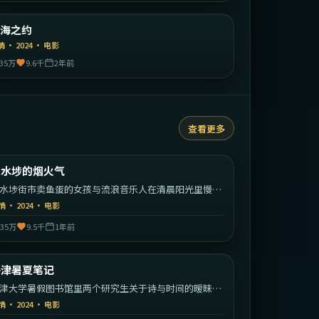
中国大陆
山海之约
精选
情
·
2024
·
电影
35万
9.6千
2年前
查看更多
1:57:51
中国香港
深水埗的烟火气
热门
水埗街市卖鱼蛋的女孩与流浪音乐人在清晨阳光里慢慢
近。
情
·
2024
·
电影
35万
9.5千
1年前
1:59:26
英国
牛津暑夏笔记
热门
津大学暑假图书馆里两个研究生关于诗与时间的暧昧通
。
情
·
2024
·
电影