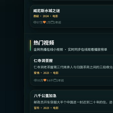
意大
威尼斯水城之谜
精选
悬疑
·
2024
·
电影
37万
1万
2年前
热门视频
全网热播在线小视频 · 实时同步在线观看播放榜单
2:08:
仁寺洞茶屋
热门
仁寺洞老茶屋第三代继承人与归国茶商之间的三段缘分
爱情
·
2023
·
电影
35万
9.6千
2年前
1:42:
中国
八千公里加急
热门
邮政员开车穿越大半个中国送一封迟到二十年的信，途
遇见各色旅人。
冒险
·
2023
·
电影