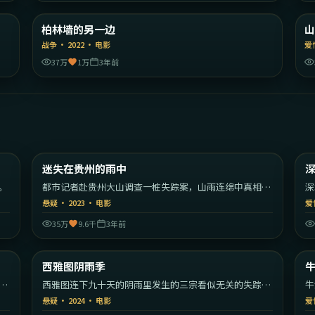
利
德国
柏林墙的另一边
精选
战争
·
2022
·
电影
爱
37万
1万
3年前
11
1:54:26
韩国
中国大陆
迷失在贵州的雨中
热门
。
都市记者赴贵州大山调查一桩失踪案，山雨连绵中真相与
深
传说渐渐重合。
靠
悬疑
·
2023
·
电影
爱
35万
9.6千
3年前
57
1:37:45
大陆
美国
西雅图阴雨季
热门
中
西雅图连下九十天的阴雨里发生的三宗看似无关的失踪
牛
案。
信
悬疑
·
2024
·
电影
爱