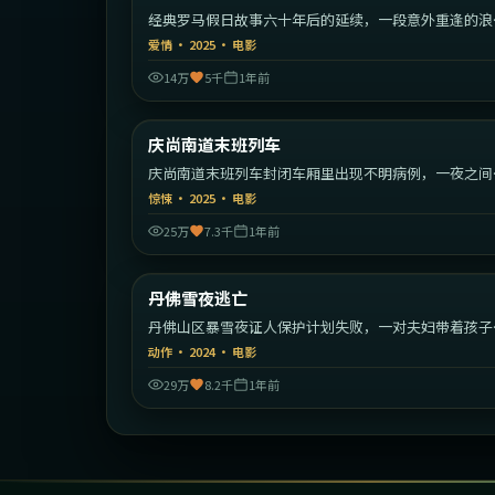
经典罗马假日故事六十年后的延续，一段意外重逢的浪
旅程。
爱情
·
2025
·
电影
14万
5千
1年前
1:46:
庆尚南道末班列车
最新
庆尚南道末班列车封闭车厢里出现不明病例，一夜之间
序崩塌。
惊悚
·
2025
·
电影
25万
7.3千
1年前
2:14:
丹佛雪夜逃亡
最新
丹佛山区暴雪夜证人保护计划失败，一对夫妇带着孩子
始绝命逃亡。
动作
·
2024
·
电影
29万
8.2千
1年前