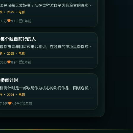
国民间航天爱好者团队在戈壁滩自制火箭追梦的真实改
故事。
险
·
2025
·
电影
33万
9.1千
1年前
1:42:23
中国大陆
致每个独自前行的人
最新
位都市青年因深夜电台相识，在各自的孤独里慢慢成为
此的灯塔。
情
·
2025
·
电影
32万
8.9千
1年前
2:16:11
日本
断桥倒计时
最新
桥倒计时是一部以动作为核心的影视作品，围绕危机、
转与人物成长展开，整体节奏紧凑，值得推荐观看。
作
·
2024
·
电影
7.9万
4.2千
1年前