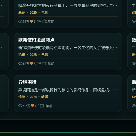
漫
横滨开往北方的夜行列车上，一节空车厢里的乘客接二连
中
三消失。
编
悬疑
·
2025
·
电影
冒
25万
7.4千
1年前
55
1:47:59
韩国
日本
歌舞伎町凌晨两点
最新
秩
新宿歌舞伎町凌晨两点酒吧街，一名失忆的女子被卷入帮
三
派权力斗争。
彼
犯罪
·
2025
·
电影
爱
18万
5.9千
1年前
22
2:48:54
美国
美国
异境围猎
最新
开
异境围猎是一部以惊悚为核心的影视作品，围绕危机、反
断
转与人物成长展开，整体节奏紧凑，值得推荐观看。
反
惊悚
·
2024
·
动漫
动
7.2万
4千
1年前