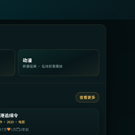
动漫
新番经典 · 在线观看播放
查看更多
2:05:16
中国香港
维港追缉令
精选
作
·
2023
·
电影
37万
1万
2年前
2:23:30