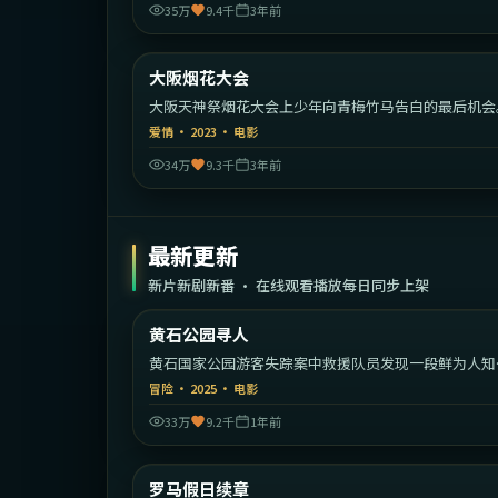
35万
9.4千
3年前
1:51:
大阪烟花大会
热门
大阪天神祭烟花大会上少年向青梅竹马告白的最后机会
爱情
·
2023
·
电影
34万
9.3千
3年前
最新更新
新片新剧新番 · 在线观看播放每日同步上架
1:39:
黄石公园寻人
最新
黄石国家公园游客失踪案中救援队员发现一段鲜为人知
家族秘密。
冒险
·
2025
·
电影
33万
9.2千
1年前
2:15:
意
罗马假日续章
最新