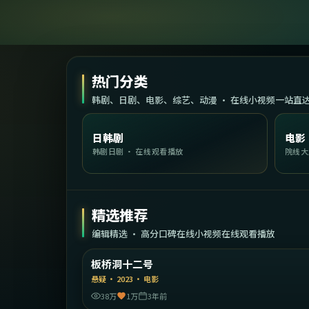
热门分类
韩剧、日剧、电影、综艺、动漫 · 在线小视频一站直
日韩剧
电影
韩剧日剧 · 在线观看播放
院线大
精选推荐
编辑精选 · 高分口碑在线小视频在线观看播放
2:28:
韩
板桥洞十二号
精选
悬疑
·
2023
·
电影
38万
1万
3年前
2:03: