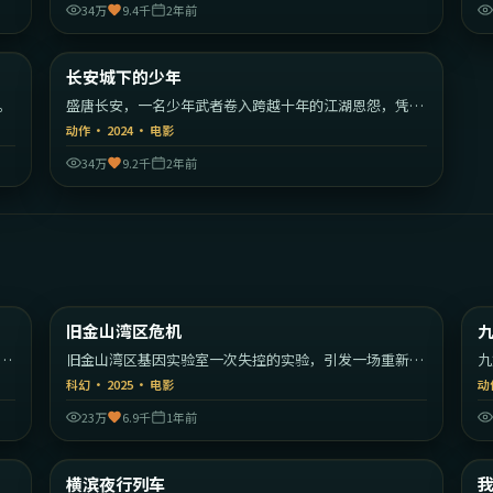
34万
9.4千
2年前
02
1:52:14
日本
中国大陆
长安城下的少年
热门
。
盛唐长安，一名少年武者卷入跨越十年的江湖恩怨，凭剑
法与智慧揭开尘封往事。
动作
·
2024
·
电影
34万
9.2千
2年前
30
1:49:39
美国
美国
旧金山湾区危机
最新
的
旧金山湾区基因实验室一次失控的实验，引发一场重新定
九
义人类的危机。
的
科幻
·
2025
·
电影
动
23万
6.9千
1年前
09
1:50:19
大利
日本
横滨夜行列车
最新