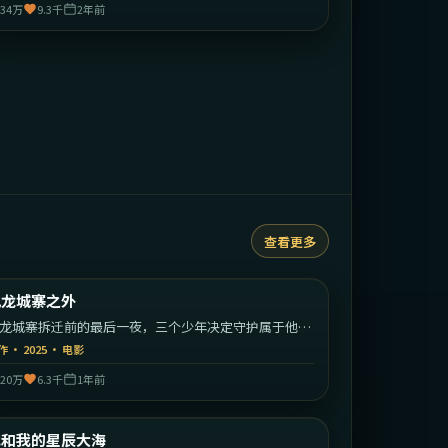
34万
9.3千
2年前
查看更多
2:07:26
中国香港
九龙城寨之外
最新
龙城寨拆迁前的最后一夜，三个少年决定守护属于他们
江湖。
作
·
2025
·
电影
20万
6.3千
1年前
1:45:49
中国大陆
我和我的星辰大海
最新