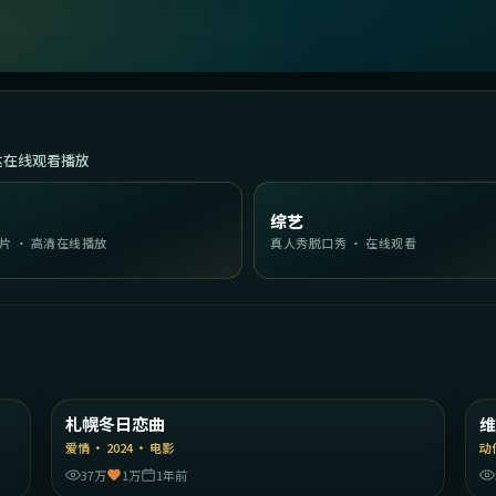
达在线观看播放
综艺
片 · 高清在线播放
真人秀脱口秀 · 在线观看
40
1:52:15
国
日本
札幌冬日恋曲
精选
爱情
·
2024
·
电影
动
37万
1万
1年前
16
1:40:51